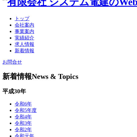
トップ
会社案内
事業案内
実績紹介
求人情報
新着情報
お問合せ
新着情報
News & Topics
平成30年
令和6年
令和5年度
令和4年
令和3年
令和2年
令和元年