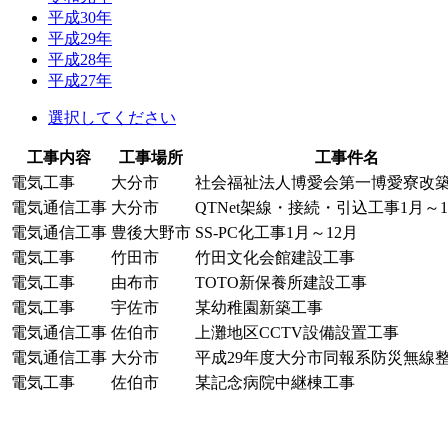
平成30年
平成29年
平成28年
平成27年
選択してください
工事内容
工事場所
工事件名
電気工事
大分市
社会福祉法人博愛会第一博愛寮改
電気通信工事
大分市
QTNet架線・接続・引込工事1月～1
電気通信工事
豊後大野市
SS-PC化工事1月～12月
電気工事
竹田市
竹田文化会館建設工事
電気工事
由布市
TOTO新保養所建設工事
電気工事
宇佐市
某幼稚園新築工事
電気通信工事
佐伯市
上灘地区CCTV設備設置工事
電気通信工事
大分市
平成29年度大分市同報系防災無線
電気工事
佐伯市
某記念病院中継棟工事